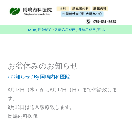
内
容
を
ス
home
/
医師紹介
/
診療のご案内
/
各種ご案内
/
理念
キ
ッ
プ
お盆休みのお知らせ
/
お知らせ
/ By
岡嶋内科医院
8月13日（水）から8月17日（日）まで休診致しま
す。
8月12日は通常診療致します。
岡嶋内科医院