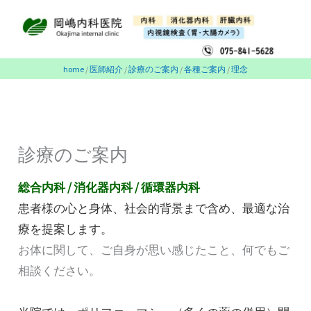
内
容
を
ス
home
/
医師紹介
/
診療のご案内
/
各種ご案内
/
理念
キ
ッ
プ
診療のご案内
総合内科 / 消化器内科 / 循環器内科
患者様の心と身体、社会的背景まで含め、最適な治
療を提案します。
お体に関して、ご自身が思い感じたこと、何でもご
相談ください。