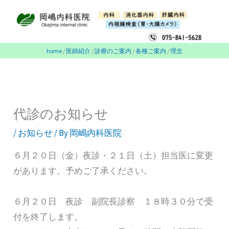
内
容
を
ス
home
/
医師紹介
/
診療のご案内
/
各種ご案内
/
理念
キ
ッ
プ
代診のお知らせ
/
お知らせ
/ By
岡嶋内科医院
６月２０日（金）夜診・２１日（土）担当医に変更
があります。予めご了承ください。
６月２０日 夜診 副院長診察 １８時３０分で受
付を終了します。