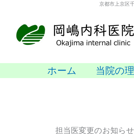
内
京都市上京区
容
を
ス
キ
ッ
プ
ホーム
当院の
担当医変更のお知ら