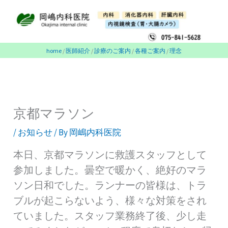
内
容
を
ス
home
/
医師紹介
/
診療のご案内
/
各種ご案内
/
理念
キ
ッ
プ
京都マラソン
/
お知らせ
/ By
岡嶋内科医院
本日、京都マラソンに救護スタッフとして
参加しました。曇空で暖かく、絶好のマラ
ソン日和でした。ランナーの皆様は、トラ
ブルが起こらないよう、様々な対策をされ
ていました。スタッフ業務終了後、少し走