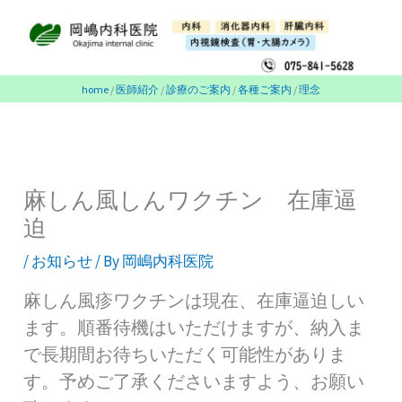
内
容
を
ス
home
/
医師紹介
/
診療のご案内
/
各種ご案内
/
理念
キ
ッ
プ
麻しん風しんワクチン 在庫逼
迫
/
お知らせ
/ By
岡嶋内科医院
麻しん風疹ワクチンは現在、在庫逼迫しい
ます。順番待機はいただけますが、納入ま
で長期間お待ちいただく可能性がありま
す。予めご了承くださいますよう、お願い